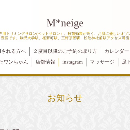
M*neige
専用トリミングサロン(ペットサロン）。殺菌効果が高く、お肌に優しいオゾ
豊富です。駒沢大学駅、桜新町駅、三軒茶屋駅、松陰神社前駅アクセス可能
用される方へ
２度目以降のご予約の取り方
カレンダー
たワンちゃん
店舗情報
instagram
マッサージ
足
お知らせ