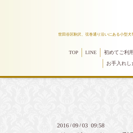
世田谷区駒沢、弦巻通り沿いにある小型犬
TOP
LINE
初めてご利
お手入れし
2016
09
03 09:58
/
/