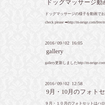
ドッグマッサージ動
ドッグマッサージの様子を動画でお
check please ➡︎
http://m-neige.com/free/
2016
09
02 16:05
/
/
gallery
gallery更新しました
http://m-neige.co
2016
09
02 12:58
/
/
9月・10月のフォト
９月・１０月のフォトセットはハロ