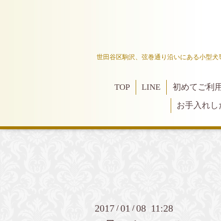
世田谷区駒沢、弦巻通り沿いにある小型犬
TOP
LINE
初めてご利
お手入れし
2017
01
08 11:28
/
/