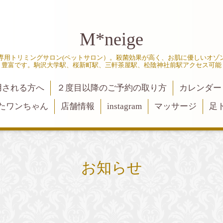
M*neige
専用トリミングサロン(ペットサロン）。殺菌効果が高く、お肌に優しいオゾ
豊富です。駒沢大学駅、桜新町駅、三軒茶屋駅、松陰神社前駅アクセス可能
用される方へ
２度目以降のご予約の取り方
カレンダー
たワンちゃん
店舗情報
instagram
マッサージ
足
お知らせ