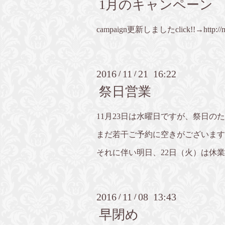
1月のキャンペーン
campaign更新しましたclick!!→
http:/
2016
11
21 16:22
/
/
祭日営業
11月23日は水曜日ですが、祭日の
まだ若干ご予約に空きがございます
それに伴い明日、22日（火）は休
2016
11
08 13:43
/
/
早閉め