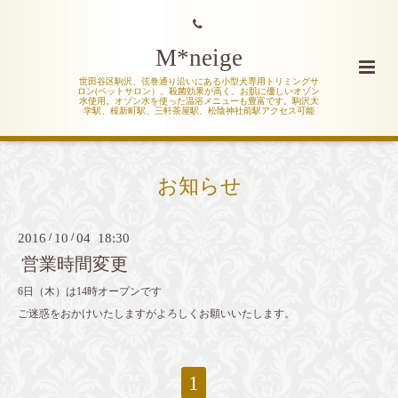
M*neige
世田谷区駒沢、弦巻通り沿いにある小型犬専用トリミングサ
ロン(ペットサロン）。殺菌効果が高く、お肌に優しいオゾン
水使用。オゾン水を使った温浴メニューも豊富です。駒沢大
学駅、桜新町駅、三軒茶屋駅、松陰神社前駅アクセス可能
お知らせ
2016
/
10
/
04 18:30
営業時間変更
6日（木）は14時オープンです
ご迷惑をおかけいたしますがよろしくお願いいたします。
1