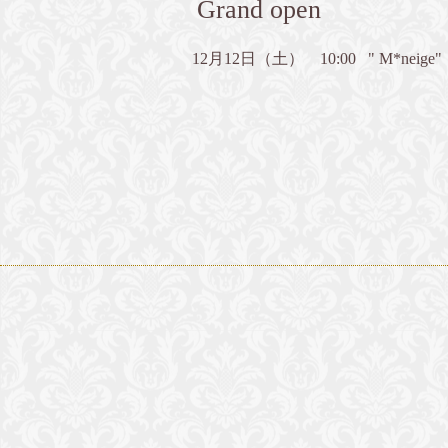
Grand open
12月12日（土） 10:00 " M*neig