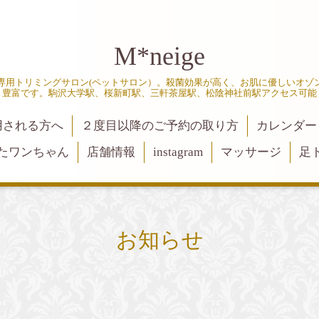
M*neige
専用トリミングサロン(ペットサロン）。殺菌効果が高く、お肌に優しいオゾ
豊富です。駒沢大学駅、桜新町駅、三軒茶屋駅、松陰神社前駅アクセス可能
用される方へ
２度目以降のご予約の取り方
カレンダー
たワンちゃん
店舗情報
instagram
マッサージ
足
お知らせ