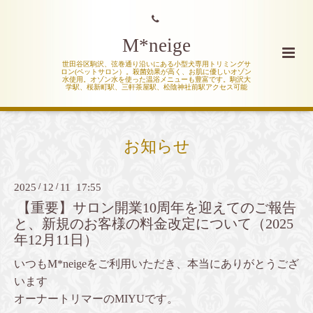
M*neige
世田谷区駒沢、弦巻通り沿いにある小型犬専用トリミングサ
ロン(ペットサロン）。殺菌効果が高く、お肌に優しいオゾン
水使用。オゾン水を使った温浴メニューも豊富です。駒沢大
学駅、桜新町駅、三軒茶屋駅、松陰神社前駅アクセス可能
お知らせ
2025
/
12
/
11 17:55
【重要】サロン開業10周年を迎えてのご報告
と、新規のお客様の料金改定について（2025
年12月11日）
いつもM*neigeをご利用いただき、本当にありがとうござ
います
オーナートリマーのMIYU
です。