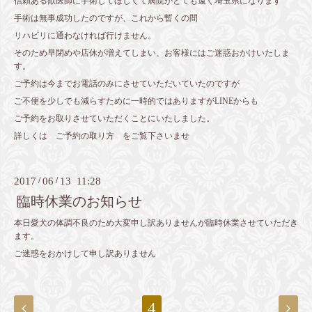
信頼ある獣医師に手術してほしくて病院がとても遠く埼玉県になります
手術は無事成功したのですが、これから暫くの間
リハビリに通わなければ行けません。
そのため早閉めや店休が増えてしまい、お客様にはご迷惑おかけいたしま
す。
ご予約は今までお電話のみにさせていただいていたのですが
ご不便を少しでも減らすために一時的ではありますがLINEからも
ご予約をお取りさせていただくことにいたしました。
詳しくは
ご予約の取り方
をご覧下さいませ
2017
/
06
/
13 11:28
臨時休業のお知らせ
本日愛犬の体調不良のため大変申し訳ありませんが臨時休業させていただき
ます。
ご迷惑をおかけして申し訳ありません
4