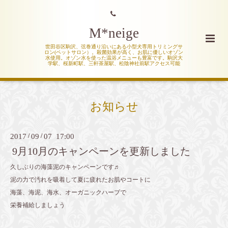
M*neige
世田谷区駒沢、弦巻通り沿いにある小型犬専用トリミングサ
ロン(ペットサロン）。殺菌効果が高く、お肌に優しいオゾン
水使用。オゾン水を使った温浴メニューも豊富です。駒沢大
学駅、桜新町駅、三軒茶屋駅、松陰神社前駅アクセス可能
お知らせ
2017
/
09
/
07 17:00
9月10月のキャンペーンを更新しました
久しぶりの海藻泥のキャンペーンです♬
泥の力で汚れを吸着して夏に疲れたお肌やコートに
海藻、海泥、海水、オーガニックハーブで
栄養補給しましょう