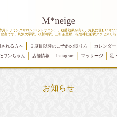
M*neige
専用トリミングサロン(ペットサロン）。殺菌効果が高く、お肌に優しいオゾ
豊富です。駒沢大学駅、桜新町駅、三軒茶屋駅、松陰神社前駅アクセス可能
用される方へ
２度目以降のご予約の取り方
カレンダー
たワンちゃん
店舗情報
instagram
マッサージ
足
お知らせ