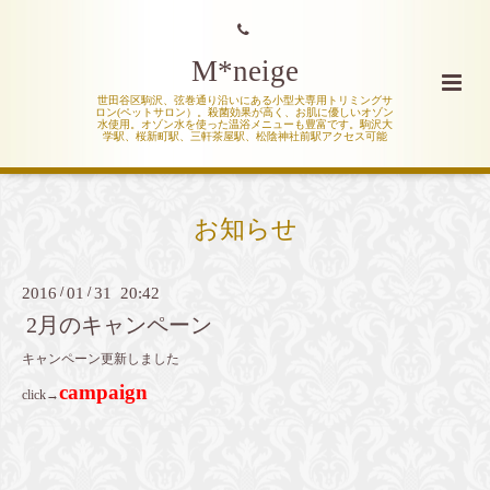
M*neige
世田谷区駒沢、弦巻通り沿いにある小型犬専用トリミングサ
ロン(ペットサロン）。殺菌効果が高く、お肌に優しいオゾン
水使用。オゾン水を使った温浴メニューも豊富です。駒沢大
学駅、桜新町駅、三軒茶屋駅、松陰神社前駅アクセス可能
お知らせ
2016
/
01
/
31 20:42
2月のキャンペーン
キャンペーン更新しました
campaign
click→