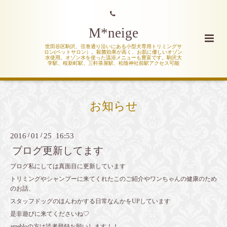
M*neige
世田谷区駒沢、弦巻通り沿いにある小型犬専用トリミングサ
ロン(ペットサロン）。殺菌効果が高く、お肌に優しいオゾン
水使用。オゾン水を使った温浴メニューも豊富です。駒沢大
学駅、桜新町駅、三軒茶屋駅、松陰神社前駅アクセス可能
お知らせ
2016
/
01
/
25 16:53
ブログ更新してます
ブログ私にしては真面目に更新しています
トリミングやシャンプーに来てくれたこのご紹介やワンちゃんの健康のため
のお話、
スタッフドッグのほんわかする日常なんかをUPしています
是非遊びに来てくださいね♡
amebloの方は読者登録お願いします！！