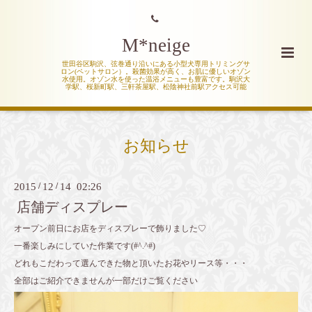
M*neige
世田谷区駒沢、弦巻通り沿いにある小型犬専用トリミングサ
ロン(ペットサロン）。殺菌効果が高く、お肌に優しいオゾン
水使用。オゾン水を使った温浴メニューも豊富です。駒沢大
学駅、桜新町駅、三軒茶屋駅、松陰神社前駅アクセス可能
お知らせ
2015
/
12
/
14 02:26
店舗ディスプレー
オープン前日にお店をディスプレーで飾りました♡
一番楽しみにしていた作業です(#^.^#)
どれもこだわって選んできた物と頂いたお花やリース等・・・
全部はご紹介できませんが一部だけご覧ください