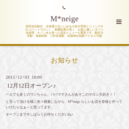
M*neige
世田谷区駒沢、弦巻通り沿いにある小型犬専用トリミングサ
ロン(ペットサロン）。殺菌効果が高く、お肌に優しいオゾン
水使用。オゾン水を使った温浴メニューも豊富です。駒沢大
学駅、桜新町駅、三軒茶屋駅、松陰神社前駅アクセス可能
お知らせ
2015
/
12
/
03 10:00
12月12日オープン♪
一人でも多くのワンちゃん、パパママさんがあそこのサロン大好き！！
と言って頂ける様に色々模索しながら M*neige らしいお店を皆様と作って
いけたらなぁ～と思ってます。
オープンまで今しばらくお待ちくださいね♪