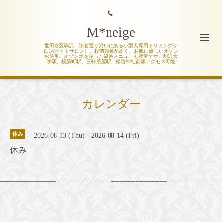
M*neige
世田谷区駒沢、弦巻通り沿いにある小型犬専用トリミングサ
ロン(ペットサロン）。殺菌効果が高く、お肌に優しいオゾン
水使用。オゾン水を使った温浴メニューも豊富です。駒沢大
学駅、桜新町駅、三軒茶屋駅、松陰神社前駅アクセス可能
カレンダー
休み
2026-08-13 (Thu) - 2026-08-14 (Fri)
休み