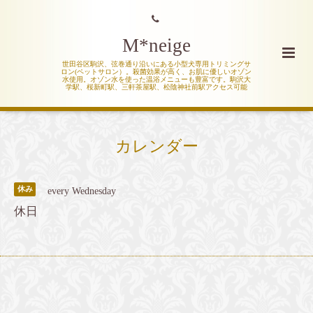
M*neige
世田谷区駒沢、弦巻通り沿いにある小型犬専用トリミングサ
ロン(ペットサロン）。殺菌効果が高く、お肌に優しいオゾン
水使用。オゾン水を使った温浴メニューも豊富です。駒沢大
学駅、桜新町駅、三軒茶屋駅、松陰神社前駅アクセス可能
カレンダー
休み
every Wednesday
休日