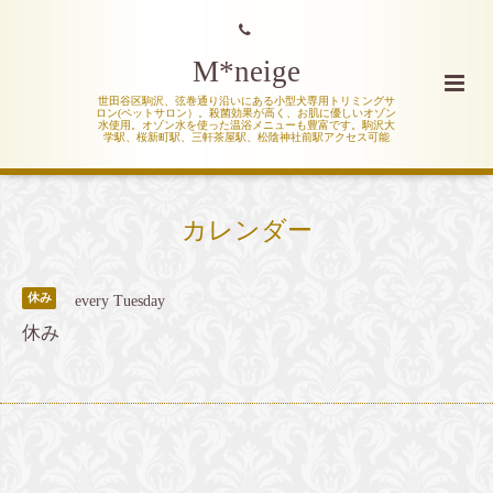
M*neige
世田谷区駒沢、弦巻通り沿いにある小型犬専用トリミングサ
ロン(ペットサロン）。殺菌効果が高く、お肌に優しいオゾン
水使用。オゾン水を使った温浴メニューも豊富です。駒沢大
学駅、桜新町駅、三軒茶屋駅、松陰神社前駅アクセス可能
カレンダー
休み
every Tuesday
休み