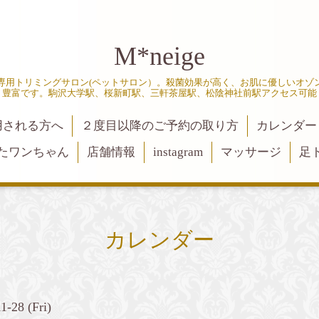
M*neige
専用トリミングサロン(ペットサロン）。殺菌効果が高く、お肌に優しいオゾ
豊富です。駒沢大学駅、桜新町駅、三軒茶屋駅、松陰神社前駅アクセス可能
用される方へ
２度目以降のご予約の取り方
カレンダー
たワンちゃん
店舗情報
instagram
マッサージ
足
カレンダー
1-28 (Fri)