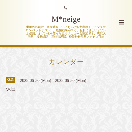
M*neige
世田谷区駒沢、弦巻通り沿いにある小型犬専用トリミングサ
ロン(ペットサロン）。殺菌効果が高く、お肌に優しいオゾン
水使用。オゾン水を使った温浴メニューも豊富です。駒沢大
学駅、桜新町駅、三軒茶屋駅、松陰神社前駅アクセス可能
カレンダー
休み
2025-06-30 (Mon) - 2025-06-30 (Mon)
休日