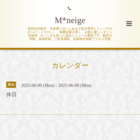
M*neige
世田谷区駒沢、弦巻通り沿いにある小型犬専用トリミングサ
ロン(ペットサロン）。殺菌効果が高く、お肌に優しいオゾン
水使用。オゾン水を使った温浴メニューも豊富です。駒沢大
学駅、桜新町駅、三軒茶屋駅、松陰神社前駅アクセス可能
カレンダー
休み
2025-06-09 (Mon) - 2025-06-09 (Mon)
休日