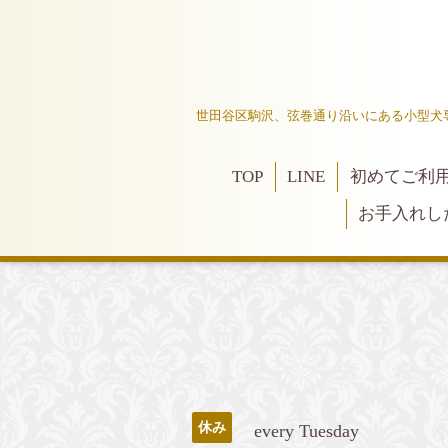
世田谷区駒沢、弦巻通り沿いにある小型犬
TOP
LINE
初めてご利
お手入れし
休み
every Tuesday