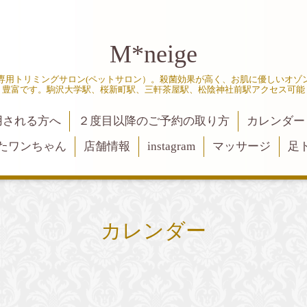
M*neige
専用トリミングサロン(ペットサロン）。殺菌効果が高く、お肌に優しいオゾ
豊富です。駒沢大学駅、桜新町駅、三軒茶屋駅、松陰神社前駅アクセス可能
用される方へ
２度目以降のご予約の取り方
カレンダー
たワンちゃん
店舗情報
instagram
マッサージ
足
カレンダー