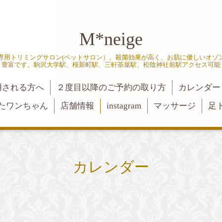
M*neige
専用トリミングサロン(ペットサロン）。殺菌効果が高く、お肌に優しいオゾ
豊富です。駒沢大学駅、桜新町駅、三軒茶屋駅、松陰神社前駅アクセス可能
用される方へ
２度目以降のご予約の取り方
カレンダー
たワンちゃん
店舗情報
instagram
マッサージ
足
カレンダー