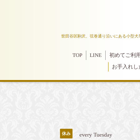
世田谷区駒沢、弦巻通り沿いにある小型犬
TOP
LINE
初めてご利
お手入れし
休み
every Tuesday