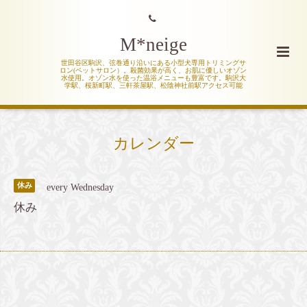
M*neige
世田谷区駒沢、弦巻通り沿いにある小型犬専用トリミングサ
ロン(ペットサロン）。殺菌効果が高く、お肌に優しいオゾン
水使用。オゾン水を使った温浴メニューも豊富です。駒沢大
学駅、桜新町駅、三軒茶屋駅、松陰神社前駅アクセス可能
カレンダー
休み
every Wednesday
休み