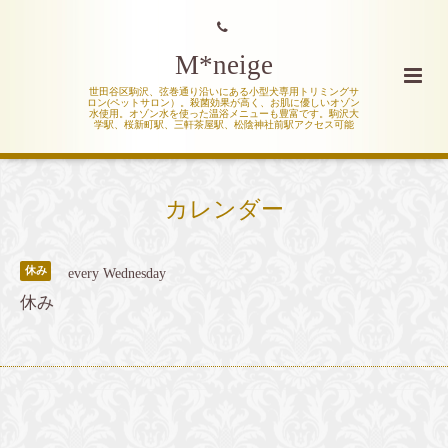
M*neige
世田谷区駒沢、弦巻通り沿いにある小型犬専用トリミングサ
ロン(ペットサロン）。殺菌効果が高く、お肌に優しいオゾン
水使用。オゾン水を使った温浴メニューも豊富です。駒沢大
学駅、桜新町駅、三軒茶屋駅、松陰神社前駅アクセス可能
カレンダー
休み
every Wednesday
休み