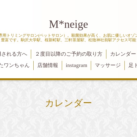
M*neige
専用トリミングサロン(ペットサロン）。殺菌効果が高く、お肌に優しいオゾ
豊富です。駒沢大学駅、桜新町駅、三軒茶屋駅、松陰神社前駅アクセス可能
用される方へ
２度目以降のご予約の取り方
カレンダー
たワンちゃん
店舗情報
instagram
マッサージ
足
カレンダー