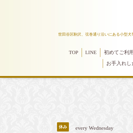
世田谷区駒沢、弦巻通り沿いにある小型犬
TOP
LINE
初めてご利
お手入れし
休み
every Wednesday