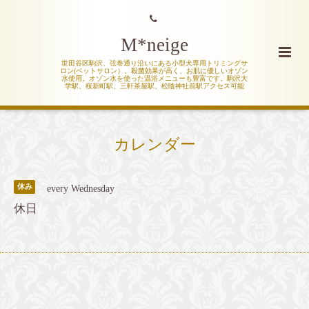
M*neige
世田谷区駒沢、弦巻通り沿いにある小型犬専用トリミングサ
ロン(ペットサロン）。殺菌効果が高く、お肌に優しいオゾン
水使用。オゾン水を使った温浴メニューも豊富です。駒沢大
学駅、桜新町駅、三軒茶屋駅、松陰神社前駅アクセス可能
カレンダー
休み
every Wednesday
休日