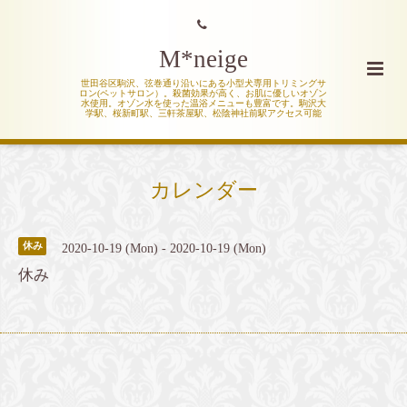
M*neige
世田谷区駒沢、弦巻通り沿いにある小型犬専用トリミングサ
ロン(ペットサロン）。殺菌効果が高く、お肌に優しいオゾン
水使用。オゾン水を使った温浴メニューも豊富です。駒沢大
学駅、桜新町駅、三軒茶屋駅、松陰神社前駅アクセス可能
カレンダー
休み
2020-10-19 (Mon) - 2020-10-19 (Mon)
休み