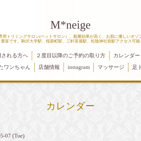
M*neige
専用トリミングサロン(ペットサロン）。殺菌効果が高く、お肌に優しいオゾ
豊富です。駒沢大学駅、桜新町駅、三軒茶屋駅、松陰神社前駅アクセス可能
用される方へ
２度目以降のご予約の取り方
カレンダー
たワンちゃん
店舗情報
instagram
マッサージ
足
カレンダー
05-07 (Tue)