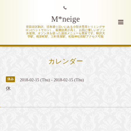
M*neige
世田谷区駒沢、弦巻通り沿いにある小型犬専用トリミングサ
ロン(ペットサロン）。殺菌効果が高く、お肌に優しいオゾン
水使用。オゾン水を使った温浴メニューも豊富です。駒沢大
学駅、桜新町駅、三軒茶屋駅、松陰神社前駅アクセス可能
カレンダー
休み
2018-02-15 (Thu) - 2018-02-15 (Thu)
休