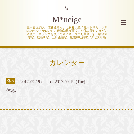
M*neige
世田谷区駒沢、弦巻通り沿いにある小型犬専用トリミングサ
ロン(ペットサロン）。殺菌効果が高く、お肌に優しいオゾン
水使用。オゾン水を使った温浴メニューも豊富です。駒沢大
学駅、桜新町駅、三軒茶屋駅、松陰神社前駅アクセス可能
カレンダー
休み
2017-09-19 (Tue) - 2017-09-19 (Tue)
休み