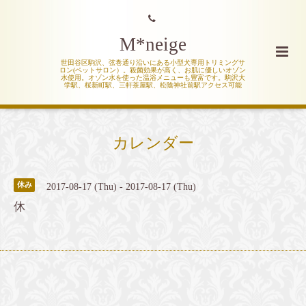
M*neige
世田谷区駒沢、弦巻通り沿いにある小型犬専用トリミングサ
ロン(ペットサロン）。殺菌効果が高く、お肌に優しいオゾン
水使用。オゾン水を使った温浴メニューも豊富です。駒沢大
学駅、桜新町駅、三軒茶屋駅、松陰神社前駅アクセス可能
カレンダー
休み
2017-08-17 (Thu) - 2017-08-17 (Thu)
休