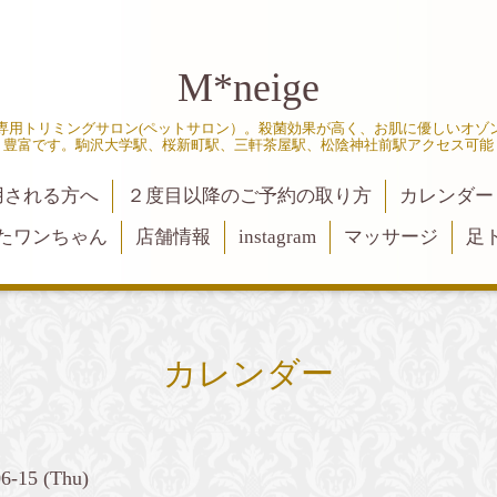
M*neige
専用トリミングサロン(ペットサロン）。殺菌効果が高く、お肌に優しいオゾ
豊富です。駒沢大学駅、桜新町駅、三軒茶屋駅、松陰神社前駅アクセス可能
用される方へ
２度目以降のご予約の取り方
カレンダー
たワンちゃん
店舗情報
instagram
マッサージ
足
カレンダー
06-15 (Thu)