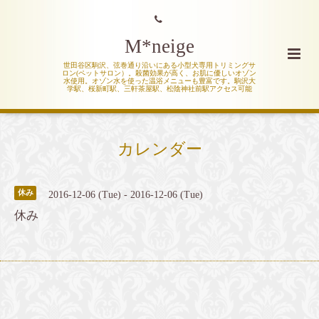
M*neige
世田谷区駒沢、弦巻通り沿いにある小型犬専用トリミングサ
ロン(ペットサロン）。殺菌効果が高く、お肌に優しいオゾン
水使用。オゾン水を使った温浴メニューも豊富です。駒沢大
学駅、桜新町駅、三軒茶屋駅、松陰神社前駅アクセス可能
カレンダー
休み
2016-12-06 (Tue) - 2016-12-06 (Tue)
休み