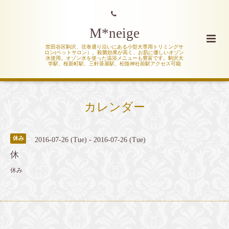
M*neige
世田谷区駒沢、弦巻通り沿いにある小型犬専用トリミングサ
ロン(ペットサロン）。殺菌効果が高く、お肌に優しいオゾン
水使用。オゾン水を使った温浴メニューも豊富です。駒沢大
学駅、桜新町駅、三軒茶屋駅、松陰神社前駅アクセス可能
カレンダー
休み
2016-07-26 (Tue) - 2016-07-26 (Tue)
休
休み