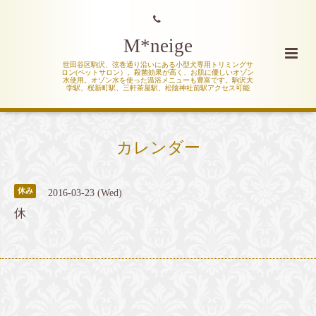
M*neige
世田谷区駒沢、弦巻通り沿いにある小型犬専用トリミングサ
ロン(ペットサロン）。殺菌効果が高く、お肌に優しいオゾン
水使用。オゾン水を使った温浴メニューも豊富です。駒沢大
学駅、桜新町駅、三軒茶屋駅、松陰神社前駅アクセス可能
カレンダー
休み
2016-03-23 (Wed)
休