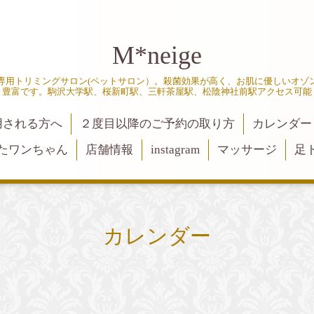
M*neige
専用トリミングサロン(ペットサロン）。殺菌効果が高く、お肌に優しいオゾ
豊富です。駒沢大学駅、桜新町駅、三軒茶屋駅、松陰神社前駅アクセス可能
用される方へ
２度目以降のご予約の取り方
カレンダー
たワンちゃん
店舗情報
instagram
マッサージ
足
カレンダー